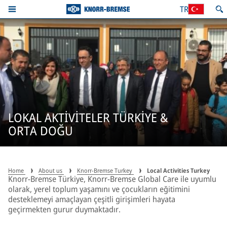
TR
LOKAL AKTİVİTELER TÜRKİYE &
ORTA DOĞU
Home
About us
Knorr-Bremse Turkey
Local Activities Turkey
Knorr-Bremse Türkiye, Knorr-Bremse Global Care ile uyumlu
olarak, yerel toplum yaşamını ve çocukların eğitimini
desteklemeyi amaçlayan çeşitli girişimleri hayata
geçirmekten gurur duymaktadır.