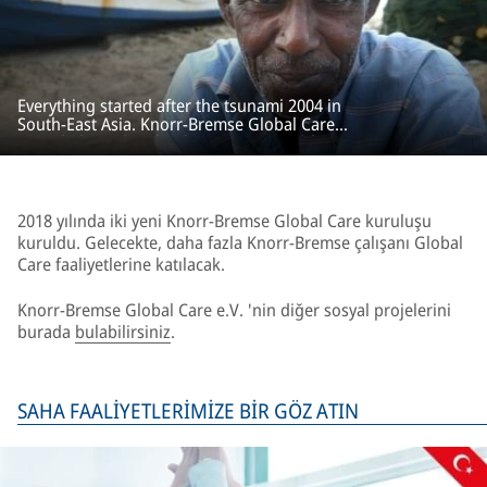
Everything started after the tsunami 2004 in
South-East Asia. Knorr-Bremse Global Care
provided rapid and unbureaucratic aid for
emergency relief and reconstruction projects.
2018 yılında iki yeni Knorr-Bremse Global Care kuruluşu
kuruldu. Gelecekte, daha fazla Knorr-Bremse çalışanı Global
Care faaliyetlerine katılacak.
Knorr-Bremse Global Care e.V. 'nin diğer sosyal projelerini
burada
bulabilirsiniz
.
SAHA FAALİYETLERİMİZE BİR GÖZ ATIN