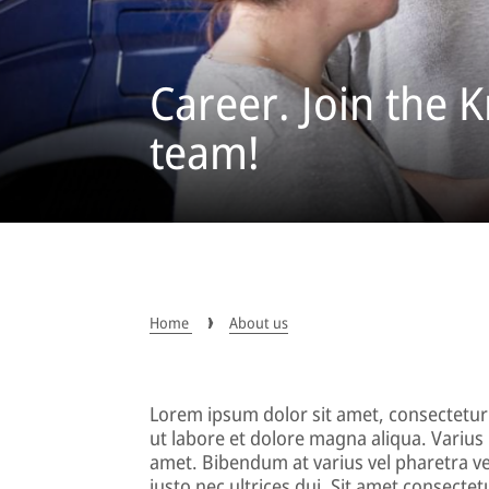
Career. Join the
team!
Home
About us
Lorem ipsum dolor sit amet, consectetur 
ut labore et dolore magna aliqua. Varius
amet. Bibendum at varius vel pharetra v
justo nec ultrices dui. Sit amet consectet