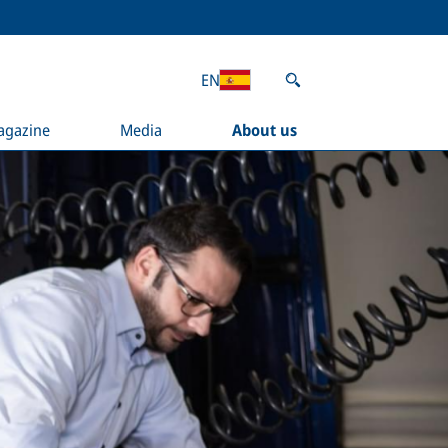
EN
agazine
Media
About us