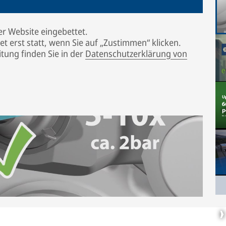
er Website eingebettet.
t erst statt, wenn Sie auf „Zustimmen“ klicken.
tung finden Sie in der
Datenschutzerklärung von
r Tool Kit from Knorr-Bremse
 indicator tool and which movement indicates a
juster or caliper. The description refers only to
for disc brakes of other brands. Please observe
e and axle manufacturer.