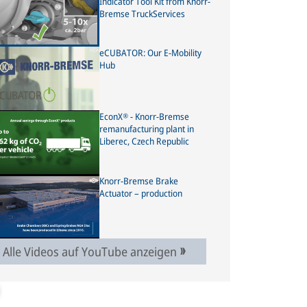
Indicator Tool Kit from Knorr-
Bremse TruckServices
eCUBATOR: Our E-Mobility
Hub
EconX® - Knorr-Bremse
remanufacturing plant in
Liberec, Czech Republic
Knorr-Bremse Brake
Actuator – production
Alle Videos auf YouTube anzeigen