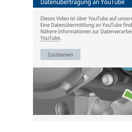
Datenübertragung an YouTube
Dieses Video ist über YouTube auf unser
Eine Datenübermittlung an YouTube finde
Nähere Informationen zur Datenverarbei
YouTube
.
Zustimmen
How to use the Adjuster Indicato
TruckServices
This animation illustrates the use of the
correct or incorrect functioning of the ad
Knorr-Bremse disc brakes. It may differ 
the instructions of the respective vehicl